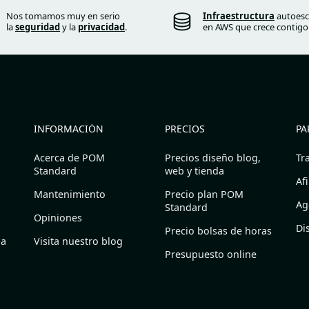
Nos tomamos muy en serio
Infraestructura
autoesc
la
seguridad
y la
privacidad
.
en AWS que crece contigo
INFORMACIÓN
PRECIOS
PA
Acerca de POM
Precios diseño blog,
Tr
Standard
web y tienda
Af
Mantenimiento
Precio plan POM
Ag
Standard
Opiniones
Di
Precio bolsas de horas
ña
Visita nuestro blog
Presupuesto online