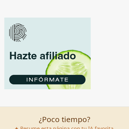
¿Poco tiempo?
✦ Resume esta página con tu IA favorita