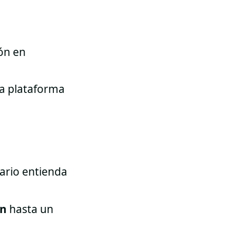
ón en
la plataforma
uario entienda
ón
hasta un