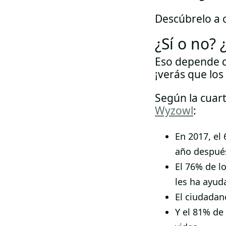
Descúbrelo a 
¿Sí o no? 
Eso depende de
¡verás que los
Según la cuar
Wyzowl
:
En 2017, el
año después
El 76% de l
les ha ayud
El ciudadan
Y el 81% de