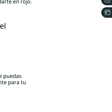
darte en rojo.
el
ue puedas
nte para tu