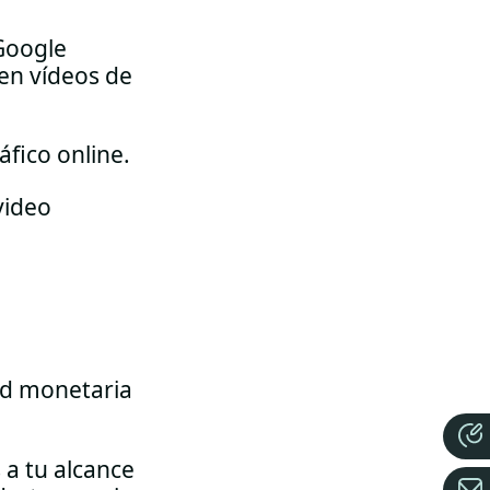
 Google
en vídeos de
áfico online.
video
dad monetaria
a tu alcance