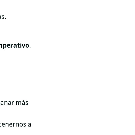
as.
mperativo
.
 ganar más
 tenernos a