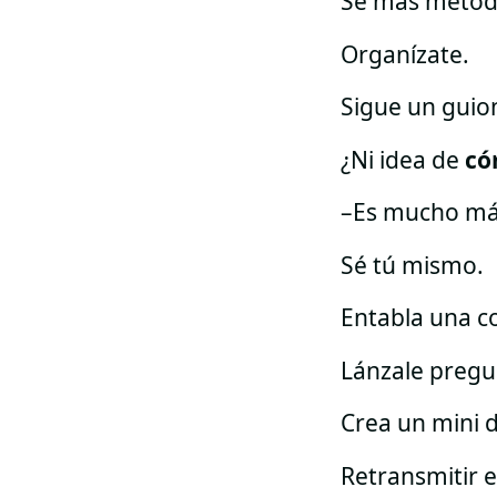
Sé más metód
Organízate.
Sigue un guio
¿Ni idea de
có
–Es mucho más
Sé tú mismo.
Entabla una c
Lánzale pregu
Crea un mini d
Retransmitir e