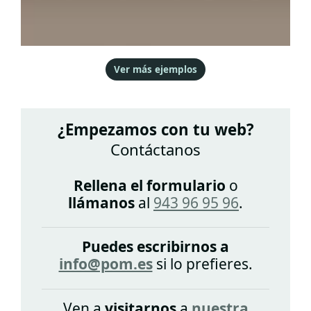
Ver más ejemplos
¿Empezamos con tu web?
Contáctanos
Rellena el formulario
o
llámanos
al
943 96 95 96
.
Puedes escribirnos a
info@pom.es
si lo prefieres.
Ven a
visitarnos
a
nuestra