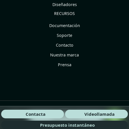
Diseñadores
RECURSOS
Documentación
Soporte
Contacto
Nuestra marca
Prensa
©2025 POM Standard.
Cookies, Condiciones generales,
Contacta
Videollamada
¡Habla con nosotros!
Política de privacidad y Legal
Presupuesto instantáneo