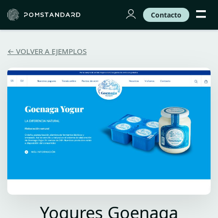
Contacto
← VOLVER A EJEMPLOS
Yogures Goenaga