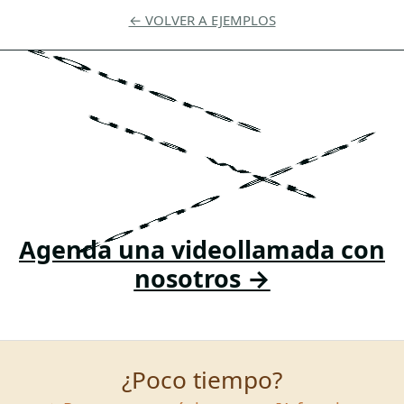
← VOLVER A EJEMPLOS
¿Quieres
una web
como esta?
Agenda una videollamada con
nosotros →
¿Poco tiempo?