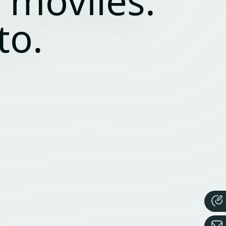
 móviles.
to.