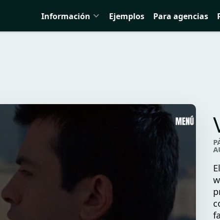
Información
Ejemplos
Para agencias
P
A
E
w
p
c
f