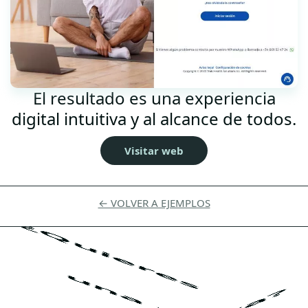
El resultado es una experiencia
digital intuitiva y al alcance de todos.
Visitar web
← VOLVER A EJEMPLOS
¿Quieres
una web