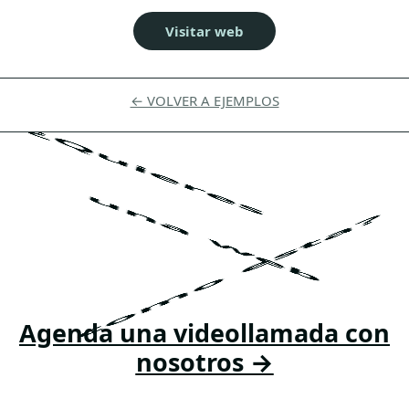
Visitar web
← VOLVER A EJEMPLOS
¿Quieres
una web
como esta?
Agenda una videollamada con
nosotros →