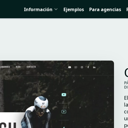
Información
Ejemplos
Para agencias
P
D
E
l
c
u
p