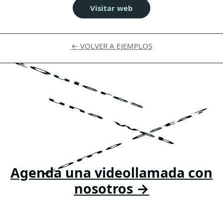
Visitar web
← VOLVER A EJEMPLOS
¿Quieres
una web
como esta?
Agenda una videollamada con
nosotros →