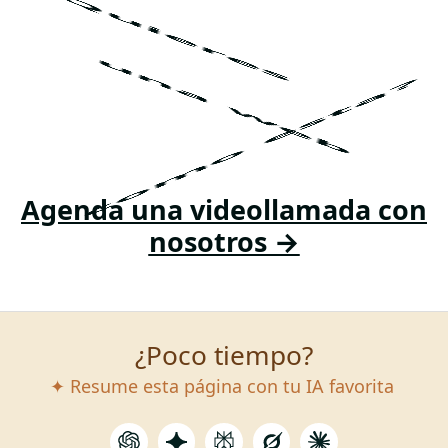
¿Quieres
una web
como esta?
Agenda una videollamada con
nosotros →
¿Poco tiempo?
✦ Resume esta página con tu IA favorita