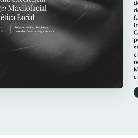
d
d
f
I
C
p
s
c
r
M
c