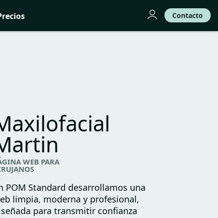
Precios
Contacto
Maxilofacial
Martin
ÁGINA WEB PARA
IRUJANOS
n POM Standard desarrollamos una
eb limpia, moderna y profesional,
iseñada para transmitir confianza