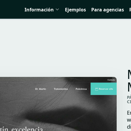
Información
Ejemplos
Para agencias
P
C
E
w
d