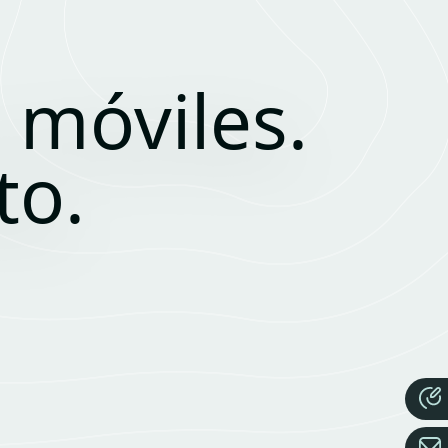
 móviles.
to.