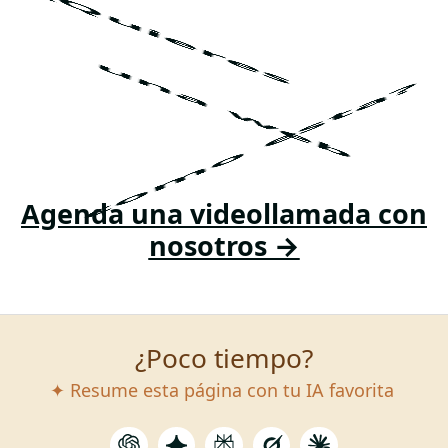
¿Quieres
una web
como esta?
Agenda una videollamada con
nosotros →
¿Poco tiempo?
✦ Resume esta página con tu IA favorita