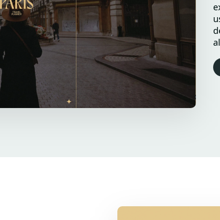
e
u
d
a