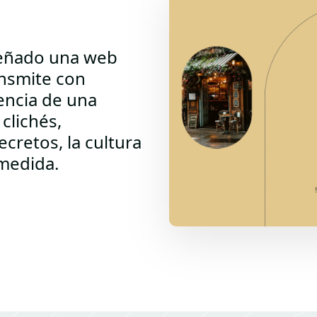
eñado una web
ansmite con
sencia de una
 clichés,
cretos, la cultura
 medida.