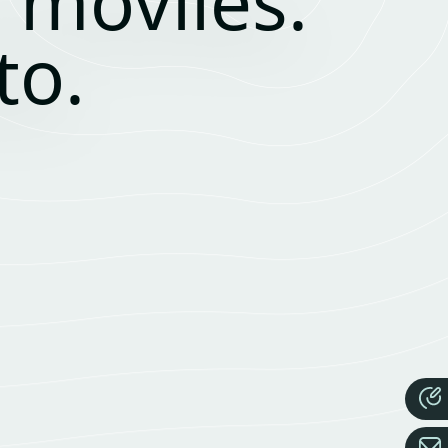
 móviles.
to.