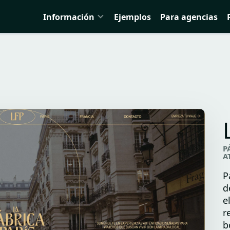
Información
Ejemplos
Para agencias
P
A
P
d
e
r
b