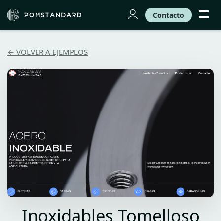
Contacto
← VOLVER A EJEMPLOS
Inoxidables Tomelloso