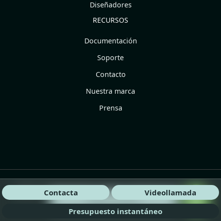
Diseñadores
RECURSOS
Documentación
Soporte
Contacto
Nuestra marca
Prensa
©2025 POM Standard.
Cookies, Condiciones generales,
Contacta
Videollamada
¡Habla con nosotros!
Política de privacidad y Legal
Presupuesto instantáneo