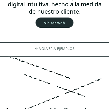
digital intuitiva, hecho a la medida
de nuestro cliente.
Visitar web
← VOLVER A EJEMPLOS
¿Quieres
una web
como esta?