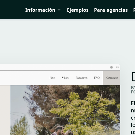
Información
Ejemplos
Para agencias
P
F
E
n
c
l
u