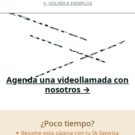
← VOLVER A EJEMPLOS
¿Quieres
una web
como esta?
Agenda una videollamada con
nosotros →
¿Poco tiempo?
✦ Resume esta página con tu IA favorita