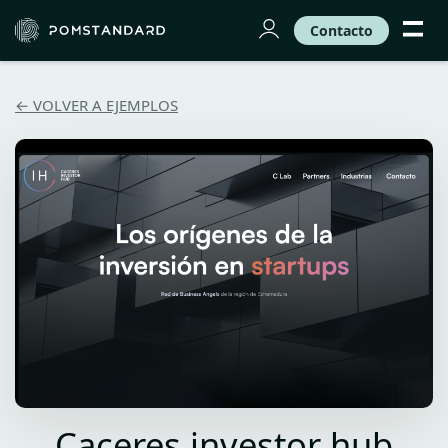
Contacto
← VOLVER A EJEMPLOS
Caceres investor hub