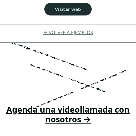
Visitar web
← VOLVER A EJEMPLOS
¿Quieres
una web
como esta?
Agenda una videollamada con
nosotros →