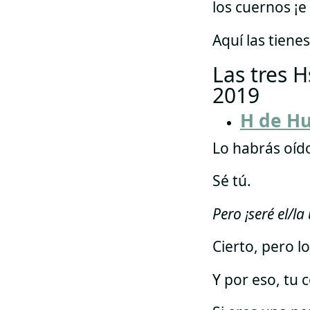
los cuernos ¡e 
Aquí las tienes
Las tres 
2019
H de H
Lo habrás oído
Sé tú.
Pero ¡seré el/l
Cierto, pero l
Y por eso, tu