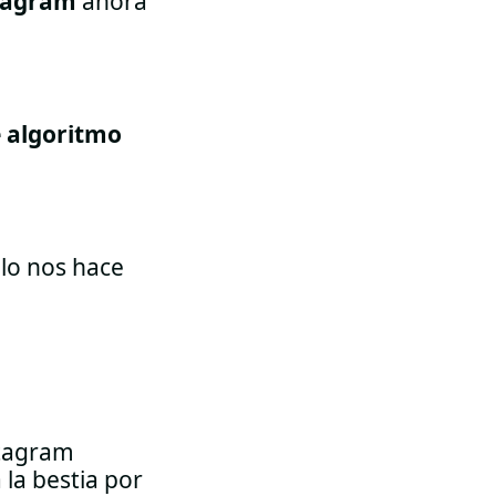
stagram
ahora
 algoritmo
lo nos hace
stagram
 la bestia por