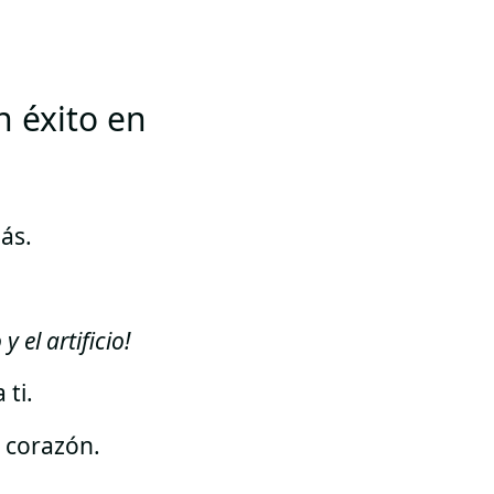
n éxito en
ás.
 el artificio!
 ti.
 corazón.