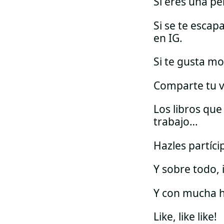
Si eres una pe
Si se te esca
en IG.
Si te gusta mo
Comparte tu 
Los libros que
trabajo…
Hazles partícip
Y sobre todo,
Y con mucha 
Like, like like!