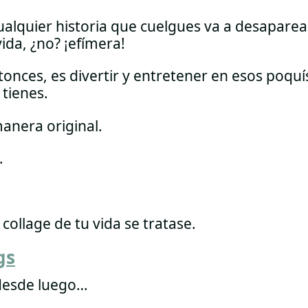
alquier historia que cuelgues va a desaparea
vida, ¿no? ¡efímera!
ntonces, es divertir y entretener en esos poqu
tienes.
anera original.
.
collage de tu vida se tratase.
gs
 desde luego…