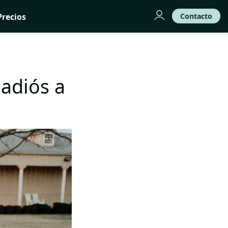
Precios
Contacto
 adiós a