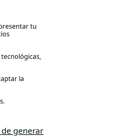
presentar tu
cios
 tecnológicas,
aptar la
s.
r de generar