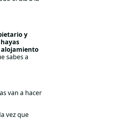
ietario y
, hayas
e alojamiento
ue sabes a
vas van a hacer
da vez que