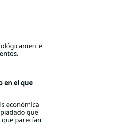
cnológicamente
ientos.
 en el que
sis económica
espiadado que
 que parecían