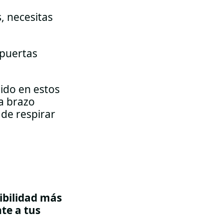
, necesitas
 puertas
ido en estos
 a brazo
 de respirar
ibilidad más
te a tus