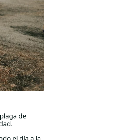
 plaga de
edad.
do el día a la