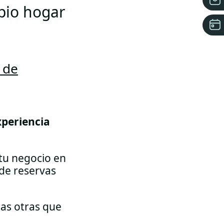
opio hogar
 de
xperiencia
tu negocio en
 de reservas
las otras que