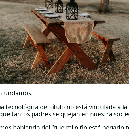
onfundamos.
 tecnológica del título no está vinculada a la
 que tantos padres se quejan en nuestra soci
mos hablando del “que mi niño está pegado to