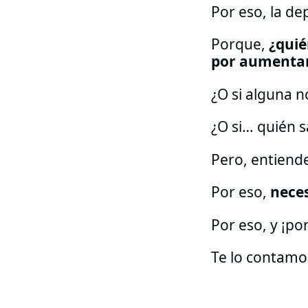
Por eso, la d
Porque,
¿quié
por aumentar
¿O si alguna n
¿O si… quién 
Pero, entiend
Por eso,
neces
Por eso, y ¡p
Te lo contamo