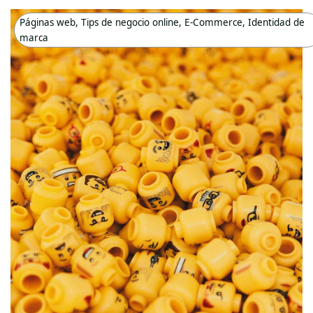
Páginas web
,
Tips de negocio online
,
E-Commerce
,
Identidad de
marca